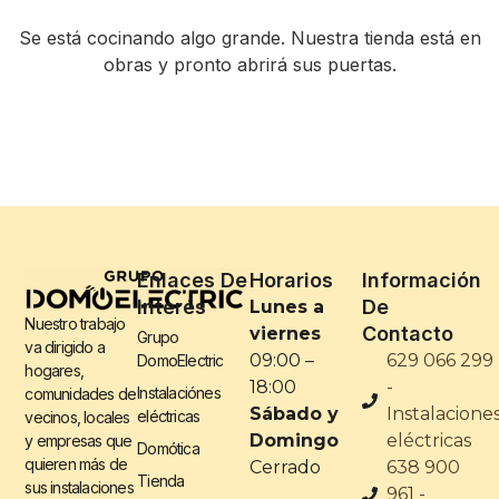
Se está cocinando algo grande. Nuestra tienda está en
obras y pronto abrirá sus puertas.
Enlaces De
Horarios
Información
Interés
De
Lunes a
Nuestro trabajo
Contacto
viernes
Grupo
va dirigido a
09:00 –
629 066 299
DomoElectric
hogares,
18:00
-
Instalaciónes
comunidades de
Sábado y
Instalacione
eléctricas
vecinos, locales
Domingo
eléctricas
y empresas que
Domótica
quieren más de
Cerrado
638 900
Tienda
sus instalaciones
961 -