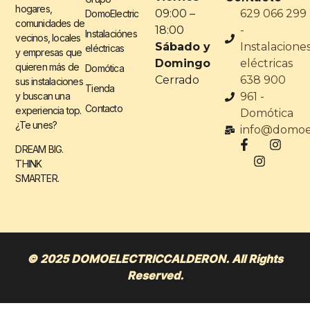
hogares,
09:00 –
629 066 299
DomoElectric
comunidades de
18:00
-
Instalaciónes
vecinos, locales
Sábado y
Instalacione
eléctricas
y empresas que
Domingo
eléctricas
quieren más de
Domótica
Cerrado
638 900
sus instalaciones
Tienda
y buscan una
961 -
Contacto
experiencia top.
Domótica
¿Te unes?
info@domoel
DREAM BIG.
THINK
SMARTER.
© 2025 DOMOELECTRICCALDERON. All Rights
Reserved.