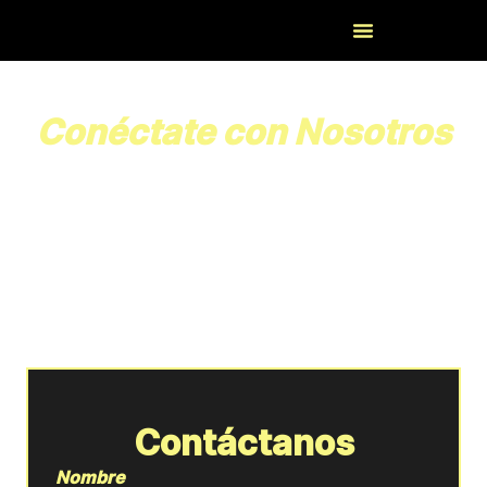
Conéctate con Nosotros
Estamos aquí para ayudarte. Contáctanos para
conocer más sobre nuestras soluciones en domótica
y electricidad. Estamos listos para atenderte y
ofrecerte un servicio profesional y personalizado.
Contáctanos
Nombre